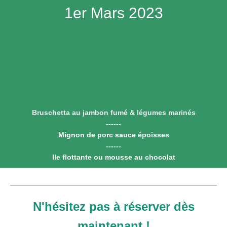
1er Mars 2023
Bruschetta au jambon fumé & légumes marinés
------
Mignon de porc sauce époisses
------
Ile flottante ou mousse au chocolat
N'hésitez pas à réserver dès
maintenant !