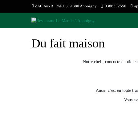
Skip
ZAC AuxR_PARC, 89 380 Appoigny
0386532550
a
to
content
Du fait maison
Notre chef , concocte quotidien
Aussi, c’est en toute tr
Vous av