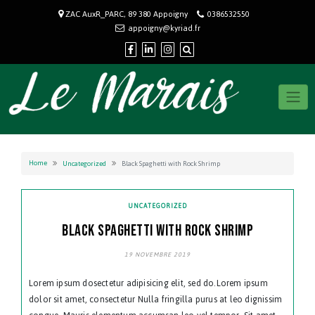
Skip
ZAC AuxR_PARC, 89 380 Appoigny
0386532550
to
appoigny@kyriad.fr
content
Home
Uncategorized
Black Spaghetti with Rock Shrimp
UNCATEGORIZED
BLACK SPAGHETTI WITH ROCK SHRIMP
19 NOVEMBRE 2019
Lorem ipsum dosectetur adipisicing elit, sed do.Lorem ipsum
dolor sit amet, consectetur Nulla fringilla purus at leo dignissim