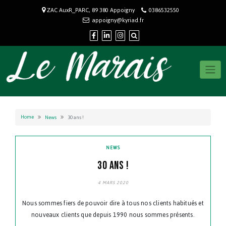
Skip
ZAC AuxR_PARC, 89 380 Appoigny
0386532550
to
appoigny@kyriad.fr
content
Home
News
30 ans !
NEWS
30 ANS !
4 MARS 2020
Nous sommes fiers de pouvoir dire à tous nos clients habitués et
nouveaux clients que depuis 1990 nous sommes présents.