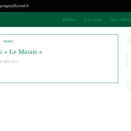
ppoigny@kyriad.fr
Home
La carte
Nos offre
NEWS
u « Le Marais »
26 MAI 2021