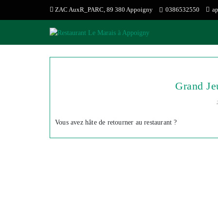
Skip
ZAC AuxR_PARC, 89 380 Appoigny
0386532550
a
to
content
Grand Je
Vous avez hâte de retourner au restaurant ?